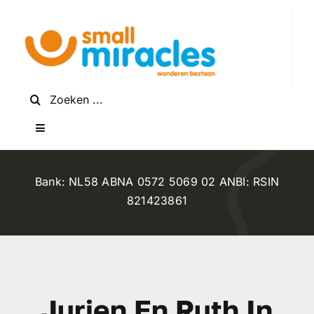
Skip
to
content
Search
for:
Toggle
Navigation
Home
Bank: NL58 ABNA 0572 5069 02 ANBI: RSIN
821423861
Projecten
Help mee
Jurjen En Ruth In
Wie zijn wij?